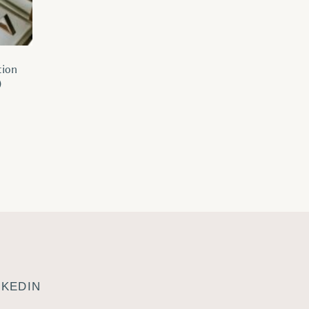
tion
)
NKEDIN