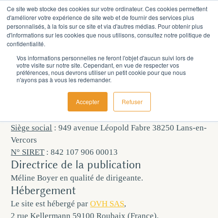
Ce site web stocke des cookies sur votre ordinateur. Ces cookies permettent
d'améliorer votre expérience de site web et de fournir des services plus
personnalisés, à la fois sur ce site et via d'autres médias. Pour obtenir plus
d'informations sur les cookies que nous utilisons, consultez notre politique de
confidentialité.
Vos informations personnelles ne feront l'objet d'aucun suivi lors de
votre visite sur notre site. Cependant, en vue de respecter vos
Mentions légales
préférences, nous devrons utiliser un petit cookie pour que nous
n'ayons pas à vous les redemander.
Éditeur du site
Accepter
Refuser
Le présent site internet est la propriété de Slow
Pédagogie, Société par actions simplifiée (SAS).
Siège social
: 949 avenue Léopold Fabre 38250 Lans-en-
Vercors
N° SIRET
: 842 107 906 00013
Directrice de la publication
Méline Boyer en qualité de dirigeante.
Hébergement
Le site est hébergé par
OVH SAS
,
2 rue Kellermann 59100 Roubaix (France).