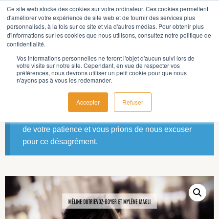
Ce site web stocke des cookies sur votre ordinateur. Ces cookies permettent
d'améliorer votre expérience de site web et de fournir des services plus
personnalisés, à la fois sur ce site et via d'autres médias. Pour obtenir plus
d'informations sur les cookies que nous utilisons, consultez notre politique de
confidentialité.
Vos informations personnelles ne feront l'objet d'aucun suivi lors de
Accueil
/
Non classé
/ Livre : Explorations lumineuses
votre visite sur notre site. Cependant, en vue de respecter vos
préférences, nous devrons utiliser un petit cookie pour que nous
n'ayons pas à vous les redemander.
Nous sommes actuellement en vacances et les
Accepter
Refuser
produits de la boutique seront indisponibles
pendant les prochains jours. Nous vous remercions
de votre patience et vous prions de nous excuser
pour ce désagrément.