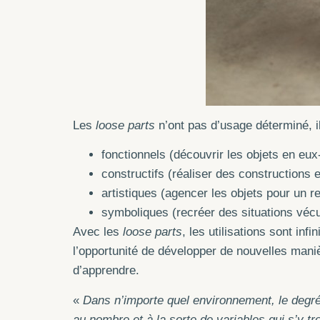
Les
loose parts
n’ont pas d’usage déterminé, i
fonctionnels (découvrir les objets en eux
constructifs (réaliser des constructions 
artistiques (agencer les objets pour un re
symboliques (recréer des situations véc
Avec les
loose parts
, les utilisations sont i
l’opportunité de développer de nouvelles manièr
d’apprendre.
«
Dans n’importe quel environnement, le degré 
au nombre et à la sorte de variables qui s’y t