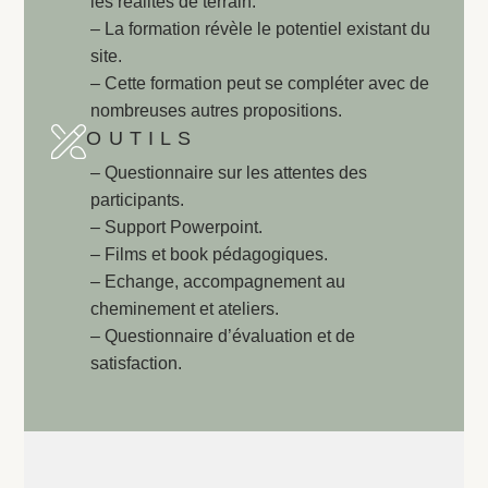
les réalités de terrain.
– La formation révèle le potentiel existant du
site.
– Cette formation peut se compléter avec de
nombreuses autres propositions.
OUTILS
– Questionnaire sur les attentes des
participants.
– Support Powerpoint.
– Films et book pédagogiques.
– Echange, accompagnement au
cheminement et ateliers.
– Questionnaire d’évaluation et de
satisfaction.