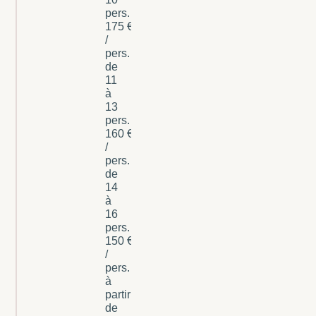
pers. :
175 €
/
pers.
de
11
à
13
pers. :
160 €
/
pers.
de
14
à
16
pers. :
150 €
/
pers.
à
partir
de