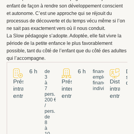
enfant de façon à rendre son développement conscient
et autonome. C’est une approche qui se réjouit du
processus de découverte et du temps vécu même si l’on
ne sait pas exactement vers où il nous conduit.
La Slow pédagogie s’adopte. Adoptée, elle fait vivre la
période de la petite enfance le plus favorablement
possible, tant du côté de l’enfant que du côté des adultes
qui l’accompagne.
6 h
6 h
Du
de
financement
su
3
employeur : 300 €
Présentiel
Présentiel
Distancie
de
à
financement
intra-
inter-
intra-
7
individuel : 220 €
pers. :
entreprise
entreprises
entrepris
200 €
/
pers.
de
8
à
10